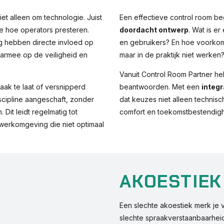
et alleen om technologie. Juist
Een effectieve control room beg
e hoe operators presteren.
doordacht ontwerp
. Wat is e
ng hebben directe invloed op
en gebruikers? En hoe voorkom 
aarmee op de veiligheid en
maar in de praktijk niet werken
Vanuit Control Room Partner he
aak te laat of versnipperd
beantwoorden. Met een
integr
cipline aangeschaft, zonder
dat keuzes niet alleen technisc
 Dit leidt regelmatig tot
comfort en toekomstbestendigh
werkomgeving die niet optimaal
AKOESTIEK
Een slechte akoestiek merk je 
slechte spraakverstaanbaarhei