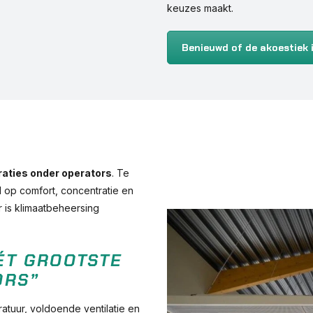
keuzes maakt.
Benieuwd of de akoestiek 
aties onder operators
. Te
d op comfort, concentratie en
 is klimaatbeheersing
ÉT GROOTSTE
ORS”
tuur, voldoende ventilatie en