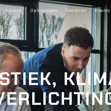
Aanpak
Oplossingen
Sectoren
Events
STIEK, KLIM
VERLICHTIN