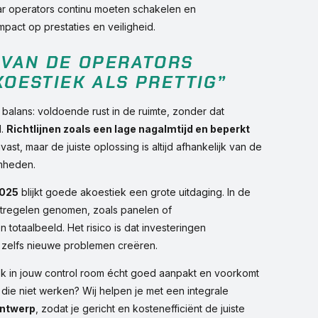
r operators continu moeten schakelen en
mpact op prestaties en veiligheid.
 VAN DE OPERATORS
OESTIEK ALS PRETTIG”
balans: voldoende rust in de ruimte, zonder dat
d.
Richtlijnen zoals een lage nagalmtijd en beperkt
st, maar de juiste oplossing is altijd afhankelijk van de
amheden.
2025
blijkt goede akoestiek een grote uitdaging. In de
atregelen genomen, zoals panelen of
totaalbeeld. Het risico is dat investeringen
zelfs nieuwe problemen creëren.
ek in jouw control room écht goed aanpakt en voorkomt
n die niet werken? Wij helpen je met een integrale
ntwerp
, zodat je gericht en kostenefficiënt de juiste