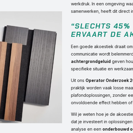
werkdruk. In een omgeving waa
samenwerken, heeft dit direct i
“SLECHTS 45%
ERVAART DE AK
Een goede akoestiek draait om 
communicatie wordt belemmer
achtergrondgeluid
geven houva
specifieke situatie en werkza
Uit ons
Operator Onderzoek 
praktijk worden vaak losse ma
plafondoplossingen, zonder een 
onvoldoende effect hebben of 
Wil je weten hoe je de akoesti
dat je investeert in oplossinge
analyse en een
onderbouwd o