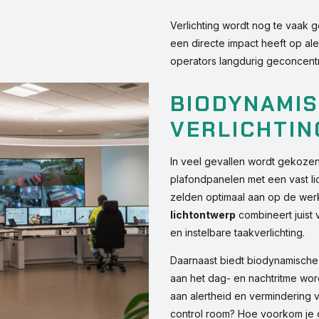
Verlichting wordt nog te vaak gez
een directe impact heeft op aler
operators langdurig geconcentr
BIODYNAMIS
VERLICHTIN
In veel gevallen wordt gekoze
plafondpanelen met een vast lich
zelden optimaal aan op de we
lichtontwerp
combineert juist v
en instelbare taakverlichting.
Daarnaast biedt biodynamische 
aan het dag- en nachtritme wor
aan alertheid en vermindering v
control room? Hoe voorkom je o