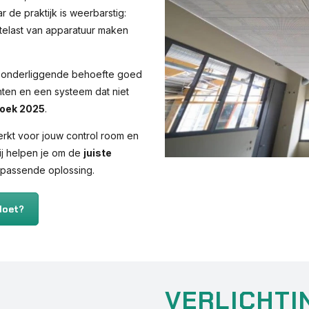
ar de praktijk is weerbarstig:
telast van apparatuur maken
 de onderliggende behoefte goed
achten en een systeem dat niet
zoek 2025
.
erkt voor jouw control room en
Wij helpen je om de
juiste
 passende oplossing.
doet?
VERLICHTI