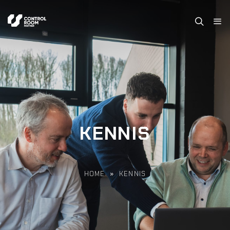
KENNIS
HOME
»
KENNIS