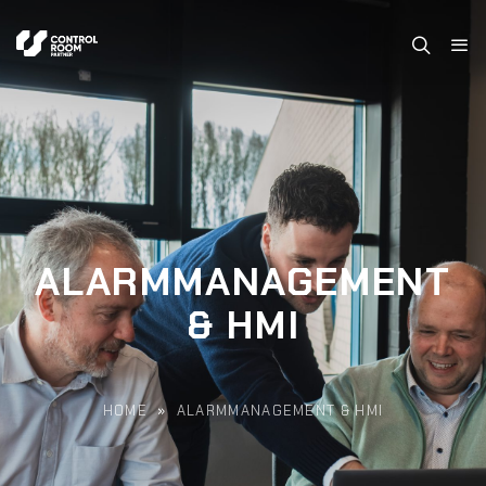
ALARMMANAGEMENT
& HMI
HOME
»
ALARMMANAGEMENT & HMI