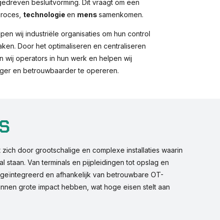
gedreven besluitvorming. Dit vraagt om een
proces,
technologie
en
mens
samenkomen.
pen wij industriële organisaties om hun control
en. Door het optimaliseren en centraliseren
 wij operators in hun werk en helpen wij
iliger en betrouwbaarder te opereren.
AS
 zich door grootschalige en complexe installaties waarin
aal staan. Van terminals en pijpleidingen tot opslag en
rk geïntegreerd en afhankelijk van betrouwbare OT-
unnen grote impact hebben, wat hoge eisen stelt aan