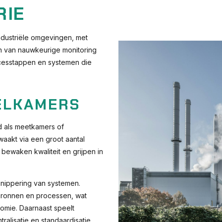
RIE
ndustriële omgevingen, met
jn van nauwkeurige monitoring
processtappen en systemen die
ELKAMERS
 als meetkamers of
aakt via een groot aantal
 bewaken kwaliteit en grijpen in
rsnippering van systemen.
bronnen en processen, wat
omie. Daarnaast speelt
ralisatie en standaardisatie.