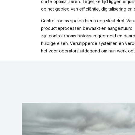
om te optimaliseren. Tegelijkertijd liggen er ju
op het gebied van efficiëntie, digitalisering en 
Control rooms spelen hierin een sleutelrol. V
productieprocessen bewaakt en aangestuurd. I
zijn control rooms historisch gegroeid en daardo
huidige eisen. Versnipperde systemen en ve
het voor operators uitdagend om hun werk opti