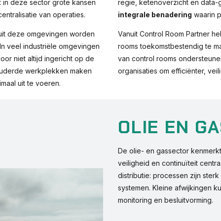
ist in deze sector grote kansen
regie, ketenoverzicht en data-
centralisatie van operaties.
integrale benadering
waarin 
anuit deze omgevingen worden
Vanuit Control Room Partner hel
n veel industriële omgevingen
rooms toekomstbestendig te mak
or niet altijd ingericht op de
van control rooms ondersteunen
rouderde werkplekken maken
organisaties om efficiënter, ve
maal uit te voeren.
OLIE EN G
De olie- en gassector kenmerkt
veiligheid en continuïteit centr
distributie: processen zijn ste
systemen. Kleine afwijkingen k
monitoring en besluitvorming.