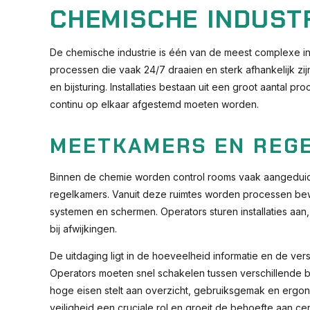
CHEMISCHE INDUST
De chemische industrie is één van de meest complexe i
processen die vaak 24/7 draaien en sterk afhankelijk zi
en bijsturing. Installaties bestaan uit een groot aantal 
continu op elkaar afgestemd moeten worden.
MEETKAMERS EN REG
Binnen de chemie worden control rooms vaak aangeduid
regelkamers. Vanuit deze ruimtes worden processen bew
systemen en schermen. Operators sturen installaties aan,
bij afwijkingen.
De uitdaging ligt in de hoeveelheid informatie en de ve
Operators moeten snel schakelen tussen verschillende 
hoge eisen stelt aan overzicht, gebruiksgemak en ergon
veiligheid een cruciale rol en groeit de behoefte aan cent