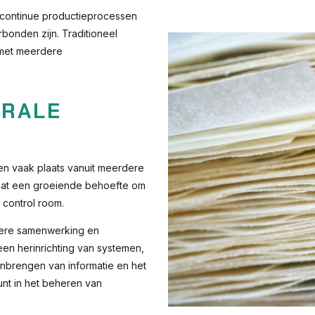
n continue productieprocessen
bonden zijn. Traditioneel
 met meerdere
TRALE
en vaak plaats vanuit meerdere
staat een groeiende behoefte om
 control room.
ntere samenwerking en
 een herinrichting van systemen,
enbrengen van informatie en het
nt in het beheren van