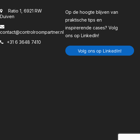
Ratio 1, 6921 RW
Op de hoogte blijven van
Duiven
praktische tips en
inspirerende cases? Volg
contact@controlroompartner.nl
ons op LinkedIn!
+31 6 3648 7410
Volg ons op LinkedIn!